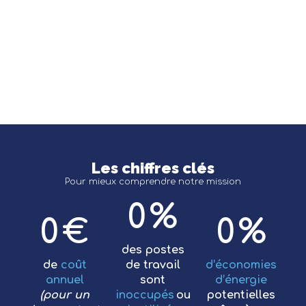
Les chiffres clés
Pour mieux comprendre notre mission
0
%
0
€
0
%
des postes
de
coût
de travail
d’économies
annuel
sont
d’énergie
(pour un
inoccupés
ou
potentielles