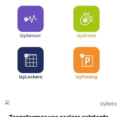
IzySensor
IzyGreen
IzyLockers
IzyParking
Transformez vos casiers existants