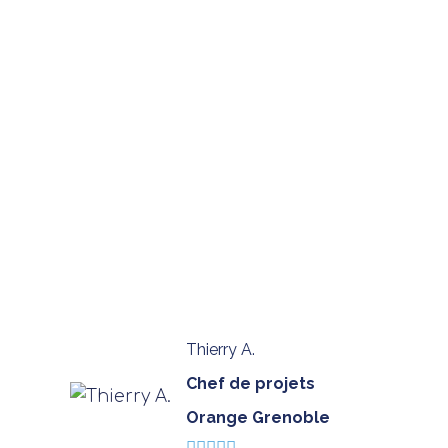
ORANO LES CIMES – BORDEAUX (33)
voir le projet
Thierry A.
Chef de projets
Orange Grenoble




