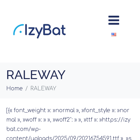
RALEWAY
Home
RALEWAY
[{« font_weight »: »normal », »font_style »: »nor
mal », »woff »: » », »woff2″: » », »ttf »: »https://izy
bat.com/wp-
content/uploads/2025/09/20216754591.ttf », »s