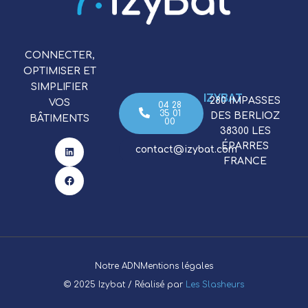
CONNECTER,
OPTIMISER ET
SIMPLIFIER
IZYBAT
​280 IMPASSES
VOS
04 28
35 01
DES BERLIOZ
BÂTIMENTS
00
38300 LES
ÉPARRES
contact@izybat.com
FRANCE
Notre ADN
Mentions légales
© 2025 Izybat / Réalisé par
Les Slasheurs